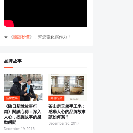
★ 《
慢讀秒懂
》，幫您強化寫作力！
品牌故事
品牌故事
內容行銷
《陳日新說故事行
茶山房天然手工皂：
銷》閱讀心得：深入
感動人心的品牌故事
人心，挖掘故事的感
該如何寫？
動瞬間
December 30, 2017
December 19, 2018