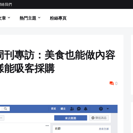
聯絡我們
文章
熱門主題
粉絲專頁
周刊專訪：美食也能做內容
樣能吸客採購
0