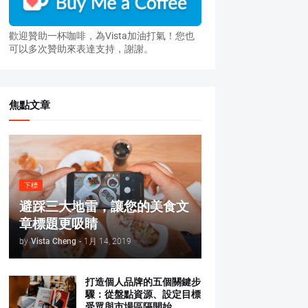
歡迎贊助一杯咖啡，為Vista加油打氣！您也
可以多次贊助來表達支持，謝謝。
焦點文章
下標
避踩三大地雷，讓您的美食文
章標題更吸睛
by
Vista Cheng
-
1月 14, 2019
打造個人品牌的五個關鍵步
驟：從盤點資源、設定目標
受眾與市場區隔開始