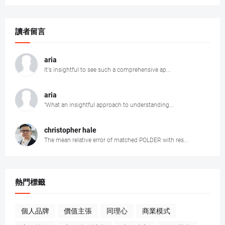
讀者留言
aria
It's insightful to see such a comprehensive ap...
aria
"What an insightful approach to understanding...
christopher hale
The mean relative error of matched POLDER with res...
熱門標籤
個人品牌
價值主張
同理心
商業模式