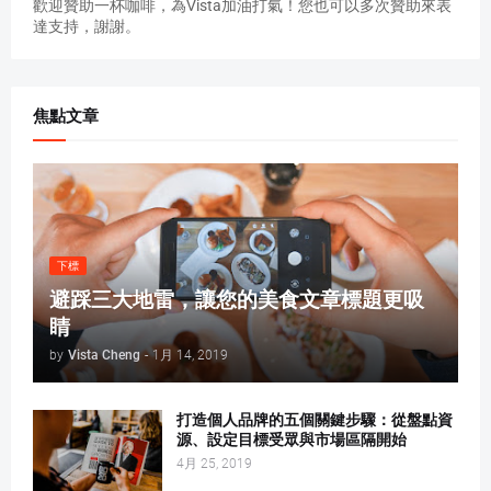
歡迎贊助一杯咖啡，為Vista加油打氣！您也可以多次贊助來表
達支持，謝謝。
焦點文章
下標
避踩三大地雷，讓您的美食文章標題更吸
睛
by
Vista Cheng
-
1月 14, 2019
打造個人品牌的五個關鍵步驟：從盤點資
源、設定目標受眾與市場區隔開始
4月 25, 2019