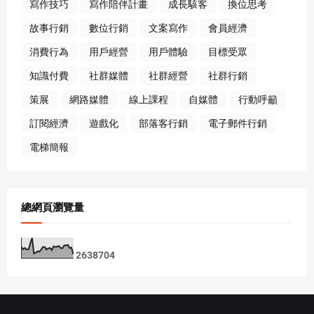
寫作技巧
寫作陪伴計畫
成長駭客
換位思考
故事行銷
數位行銷
文案寫作
會員經濟
消費行為
用戶經營
用戶體驗
目標受眾
知識付費
社群媒體
社群經營
社群行銷
策展
網路媒體
線上課程
自媒體
行動呼籲
訂閱經濟
遊戲化
部落客行銷
電子郵件行銷
電梯簡報
總網頁瀏覽量
2
6
3
8
7
0
4