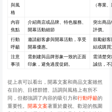
與風
（專業、
格
內容
介紹商店或品牌、特色服務、
突出商品
焦點
開幕活動細節
評價。
行動
邀請顧客參與開幕活動，享受
鼓勵顧客
呼籲
開幕優惠。
結或購買
注意
需創建與品牌形象一致的正面
需清楚突
事項
印象，避免過度促銷。
誠信，不
從上表可以看出，開幕文案和商品文案雖然
在目的、目標群體、語調與風格上有所不
同，但都強調了內容的吸引力和
行動呼籲
的
重要性。
開幕文案
著重於慶祝、歡迎的氛圍