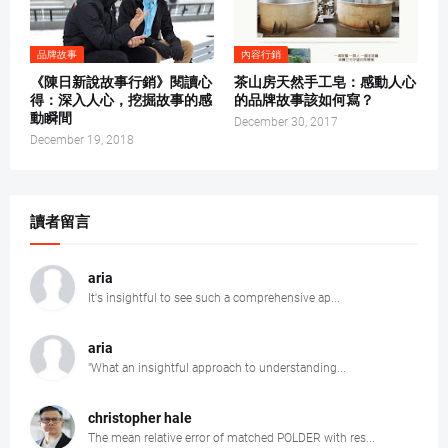
品牌故事
內容行銷
《陳日新說故事行銷》閱讀心
茶山房天然手工皂：感動人心
得：深入人心，挖掘故事的感
的品牌故事該如何寫？
動瞬間
December 30, 2017
December 19, 2018
讀者留言
aria
It's insightful to see such a comprehensive ap...
aria
"What an insightful approach to understanding...
christopher hale
The mean relative error of matched POLDER with res...