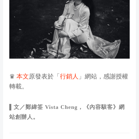
♛
本文
原發表於「
行銷人
」網站，感謝授權
轉載。
▌文／鄭緯筌 Vista Cheng，《
內容駭客
》網
站創辦人。