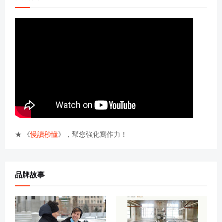
★ 《
慢讀秒懂
》，幫您強化寫作力！
品牌故事