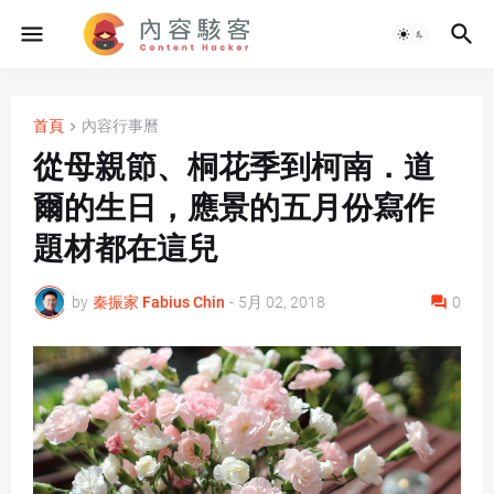
首頁
內容行事曆
從母親節、桐花季到柯南．道
爾的生日，應景的五月份寫作
題材都在這兒
by
秦振家 Fabius Chin
-
5月 02, 2018
0