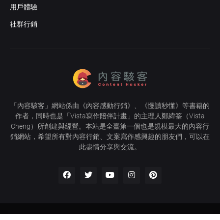
用戶體驗
社群行銷
「
內容駭客
」網站係由《
內容感動行銷
》、《
慢讀秒懂
》等書籍的
作者，同時也是「
Vista寫作陪伴計畫
」的主理人
鄭緯筌
（Vista
Cheng）所創建與經營。本站是全臺第一個也是規模最大的內容行
銷網站，希望所有對內容行銷、文案寫作感興趣的朋友們，可以在
此盡情分享與交流。