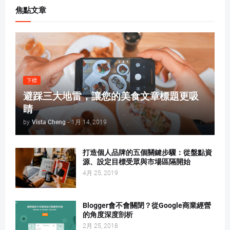
焦點文章
下標
避踩三大地雷，讓您的美食文章標題更吸
睛
by
Vista Cheng
-
1月 14, 2019
打造個人品牌的五個關鍵步驟：從盤點資
源、設定目標受眾與市場區隔開始
4月 25, 2019
Blogger會不會關閉？從Google商業經營
的角度深度剖析
2月 25, 2018