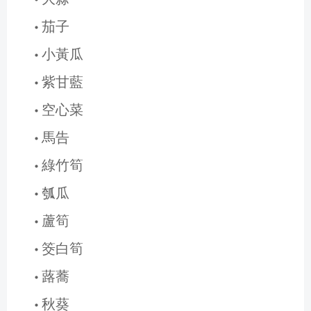
茄子
小黃瓜
紫甘藍
空心菜
馬告
綠竹筍
瓠瓜
蘆筍
筊白筍
蕗蕎
秋葵