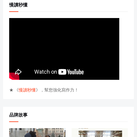
慢讀秒懂
★ 《
慢讀秒懂
》，幫您強化寫作力！
品牌故事