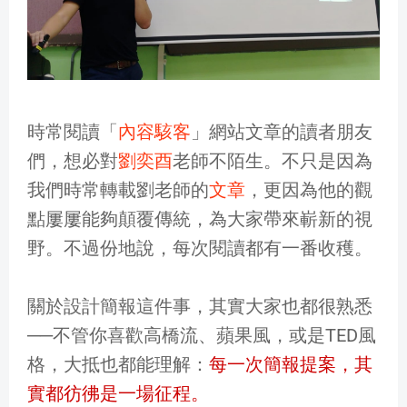
時常閱讀「
內容駭客
」網站文章的讀者朋友
們，想必對
劉奕酉
老師不陌生。不只是因為
我們時常轉載劉老師的
文章
，更因為他的觀
點屢屢能夠顛覆傳統，為大家帶來嶄新的視
野。不過份地說，每次閱讀都有一番收穫。
關於設計簡報這件事，其實大家也都很熟悉
──不管你喜歡高橋流、蘋果風，或是TED風
格，大抵也都能理解：
每一次簡報提案，其
實都彷彿是一場征程。