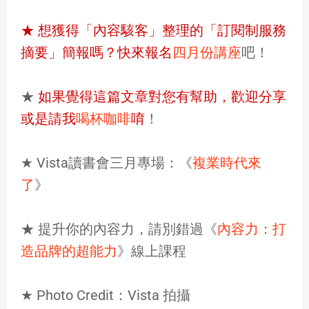
★
想獲得「內容駭客」整理的「訂閱制服務
摘要
」簡報嗎？快來
報名
四月份講座
吧！
★
如果覺得這篇文章對您有幫助，歡迎分享
或是請我
喝杯咖啡
唷
！
★ Vista讀書會三月專場：《
複業時代來
了
》
★ 提升你的內容力，請別錯過《
內容力：打
造品牌的超能力
》線上課程
★ Photo Credit：Vista 拍攝