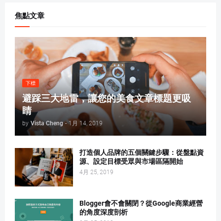
焦點文章
下標
避踩三大地雷，讓您的美食文章標題更吸
睛
by
Vista Cheng
-
1月 14, 2019
打造個人品牌的五個關鍵步驟：從盤點資
源、設定目標受眾與市場區隔開始
4月 25, 2019
Blogger會不會關閉？從Google商業經營
的角度深度剖析