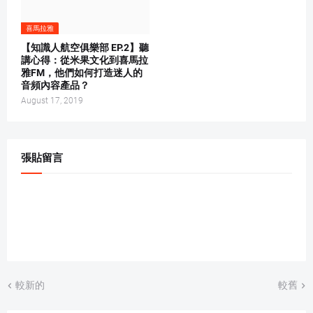
喜馬拉雅
【知識人航空俱樂部 EP.2】聽
講心得：從米果文化到喜馬拉
雅FM，他們如何打造迷人的
音頻內容產品？
August 17, 2019
張貼留言
較新的
較舊