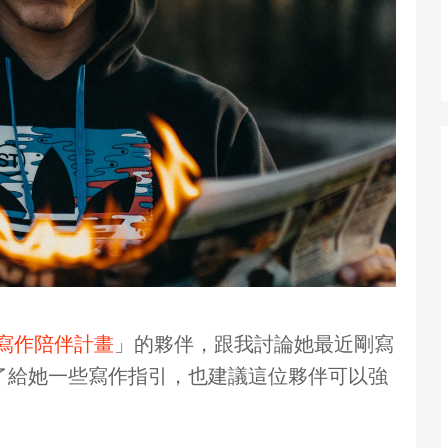
ta寫作陪伴計畫
」的夥伴，跟我討論她最近剛寫
了給她一些寫作指引，也建議這位夥伴可以強