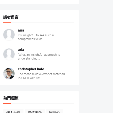
讀者留言
aria
It's insightful to see such a
comprehensive ap...
aria
"What an insightful approach to
understanding...
christopher hale
The mean relative error of matched
POLDER with res...
熱門標籤
個人品牌
價值主張
同理心