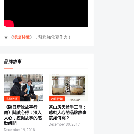
★ 《
慢讀秒懂
》，幫您強化寫作力！
品牌故事
品牌故事
內容行銷
《陳日新說故事行
茶山房天然手工皂：
銷》閱讀心得：深入
感動人心的品牌故事
人心，挖掘故事的感
該如何寫？
動瞬間
December 30, 2017
December 19, 2018