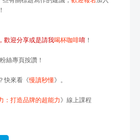
！
，歡迎分享或是請我
喝杯咖啡
唷
！
粉絲專頁按讚！
？快來看《
慢讀秒懂
》。
力：打造品牌的超能力
》線上課程