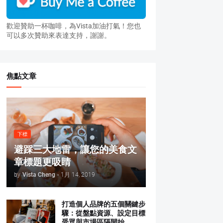
歡迎贊助一杯咖啡，為Vista加油打氣！您也
可以多次贊助來表達支持，謝謝。
焦點文章
下標
避踩三大地雷，讓您的美食文
章標題更吸睛
by
Vista Cheng
-
1月 14, 2019
打造個人品牌的五個關鍵步
驟：從盤點資源、設定目標
受眾與市場區隔開始