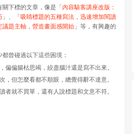
有關下標的文章，像是「
內容駭客講座改版：
巧
」、「
吸睛標題的五種寫法，迅速增加閱讀
定議題主軸，營造畫面感開始
」等，有興趣的
少都曾碰過以下這些困境：
，偏偏腸枯思竭，絞盡腦汁還是寫不出來。
次，但怎麼看都不順眼，總覺得辭不達意。
讀者就不買單，還有人說標題和文意不符。