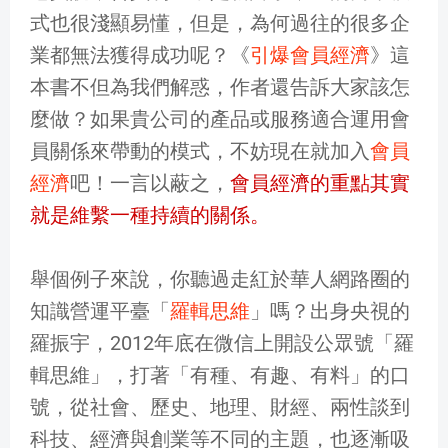
式也很淺顯易懂，但是，為何過往的很多企
業都無法獲得成功呢？《
引爆會員經濟
》這
本書不但為我們解惑，作者還告訴大家該怎
麼做？如果貴公司的產品或服務適合運用會
員關係來帶動的模式，不妨現在就加入
會員
經濟
吧！一言以蔽之，
會員經濟的重點其實
就是維繫一種持續的關係。
舉個例子來說，你聽過走紅於華人網路圈的
知識營運平臺「
羅輯思維
」嗎？出身央視的
羅振宇，2012年底在微信上開設公眾號「羅
輯思維」，打著「有種、有趣、有料」的口
號，從社會、歷史、地理、財經、兩性談到
科技、經濟與創業等不同的主題，也逐漸吸