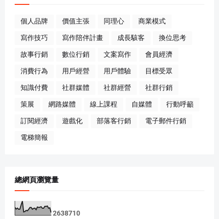
個人品牌
價值主張
同理心
商業模式
寫作技巧
寫作陪伴計畫
成長駭客
換位思考
故事行銷
數位行銷
文案寫作
會員經濟
消費行為
用戶經營
用戶體驗
目標受眾
知識付費
社群媒體
社群經營
社群行銷
策展
網路媒體
線上課程
自媒體
行動呼籲
訂閱經濟
遊戲化
部落客行銷
電子郵件行銷
電梯簡報
總網頁瀏覽量
2
6
3
8
7
1
0