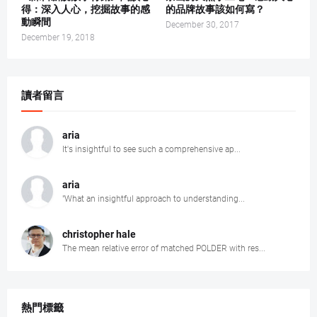
得：深入人心，挖掘故事的感
的品牌故事該如何寫？
動瞬間
December 30, 2017
December 19, 2018
讀者留言
aria
It's insightful to see such a comprehensive ap...
aria
"What an insightful approach to understanding...
christopher hale
The mean relative error of matched POLDER with res...
熱門標籤