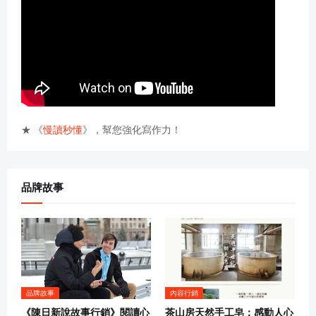
★ 《
慢讀秒懂
》，幫您強化寫作力！
品牌故事
品牌故事
內容行銷
《陳日新說故事行銷》閱讀心
茶山房天然手工皂：感動人心