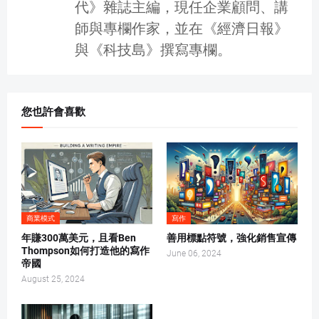
代》雜誌主編，現任企業顧問、講
師與專欄作家，並在《經濟日報》
與《科技島》撰寫專欄。
您也許會喜歡
商業模式
寫作
年賺300萬美元，且看Ben
善用標點符號，強化銷售宣傳
Thompson如何打造他的寫作
June 06, 2024
帝國
August 25, 2024