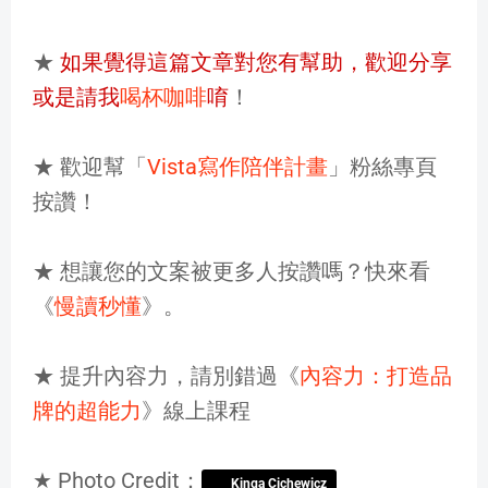
★
如果覺得這篇文章對您有幫助，歡迎分享
或是請我
喝杯咖啡
唷
！
★ 歡迎幫「
Vista寫作陪伴計畫
」粉絲專頁
按讚！
★ 想讓您的文案被更多人按讚嗎？快來看
《
慢讀秒懂
》。
★ 提升內容力，請別錯過《
內容力：打造品
牌的超能力
》線上課程
★ Photo Credit：
Kinga Cichewicz