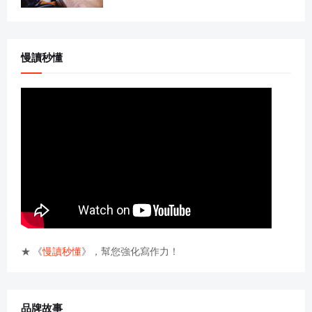
慢讀秒懂
★ 《
慢讀秒懂
》，幫您強化寫作力！
品牌故事