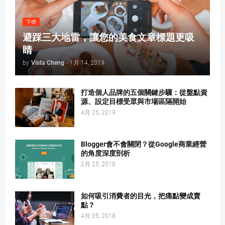
下標
避踩三大地雷，讓您的美食文章標題更吸
睛
by
Vista Cheng
-
1月 14, 2019
打造個人品牌的五個關鍵步驟：從盤點資
源、設定目標受眾與市場區隔開始
4月 25, 2019
Blogger會不會關閉？從Google商業經營
的角度深度剖析
2月 25, 2018
如何吸引消費者的目光，把痛點變成賣
點？
4月 05, 2018