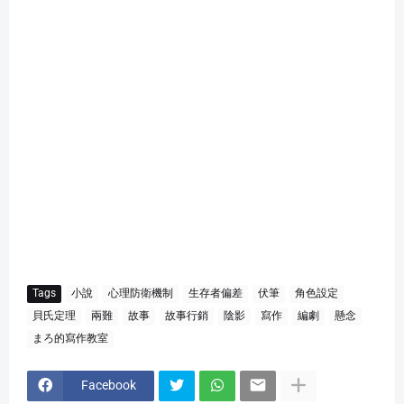
Tags
小說
心理防衛機制
生存者偏差
伏筆
角色設定
貝氏定理
兩難
故事
故事行銷
陰影
寫作
編劇
懸念
まろ的寫作教室
Facebook