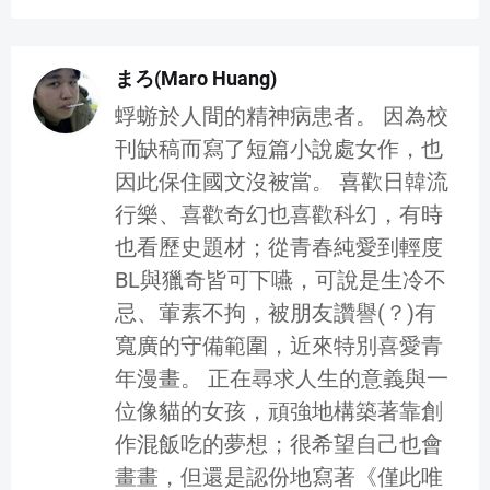
まろ(Maro Huang)
蜉蝣於人間的精神病患者。 因為校
刊缺稿而寫了短篇小說處女作，也
因此保住國文沒被當。 喜歡日韓流
行樂、喜歡奇幻也喜歡科幻，有時
也看歷史題材；從青春純愛到輕度
BL與獵奇皆可下嚥，可說是生冷不
忌、葷素不拘，被朋友讚譽(？)有
寬廣的守備範圍，近來特別喜愛青
年漫畫。 正在尋求人生的意義與一
位像貓的女孩，頑強地構築著靠創
作混飯吃的夢想；很希望自己也會
畫畫，但還是認份地寫著《僅此唯