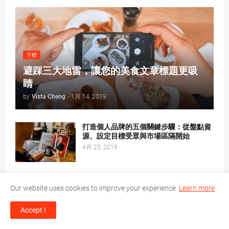
下標
避踩三大地雷，讓您的美食文章標題更吸
睛
by
Vista Cheng
-
1月 14, 2019
打造個人品牌的五個關鍵步驟：從盤點資
源、設定目標受眾與市場區隔開始
4月 25, 2019
Blogger會不會關閉？從Google商業經營
Our website uses cookies to improve your experience.
Learn more
的角度深度剖析
2月 25, 2018
Accept !