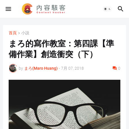
首頁
小說
まろ的寫作教室：第四課【準
備作業】創造衝突（下）
by
まろ(Maro Huang)
-
7月 07, 2018
0