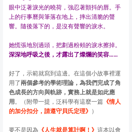
眼中泛著淚光的曉荷，強忍著顫抖的唇。手
上的行事曆與筆落在地上，摔出清脆的聲
響。隨後落下的，是沒有聲響的淚水。
她慌張地別過頭，把劃過粉頰的淚水擦掉。
深深地呼吸之後，才露出了燦爛的笑容……
好了，示範就寫到這邊。在這個小故事裡運
用了
兩個參考的學術理論，為我們完成了角
色成長的方向與軌跡，實務上就是如此應
用
。（附帶一提，泛科學有這麼一篇
《情人
的加分扣分，請遵守貝氏定理》
）
要不是因為
《人生就是算計啊！》
這本以會