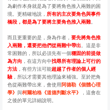
為劇作本身就是為了要將角色推入兩難的困
境。更精確地說，
所有的主次要角色與事件
橋段，都是為了要將主要角色推入兩難
。
而且更重要的是，身為作者，
要先將角色推
入兩難，還要把他們從兩難中帶出
。這是非
常困難的，所以必須先有一個
穩固的前提做
為方向
，在這方向中
找尋所有理論上可行的
方法
，有些方法可能
超越了作者的個人經
驗
，所以才需要其他理論來補強。至於把角
色從兩難帶出來，會使用
阿德勒《個體心理
學》
與
柯爾柏格《道德判斷水平》
，這會在
之後的單元詳細說明。