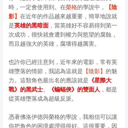
時，一定會使用到。在
榮格
的學說中，
【陰
影】
在近年的作品越來越重要，簡單地說就
是
英雄的黑暗面
，當英雄好不容易得到第一
次成功，很快就會遭到權力與慾望的腐蝕，
而且越強大的英雄，腐壞得越厲害。
也許你已經注意到，近年來的電影，常有英
雄墮落的情節，我認為這就是
【陰影】
的魅
力。這類角色最出名的應該就是
《星際大
戰》的黑武士
、
《蝙蝠俠》的雙面人
，都是
從英雄墮落成為超級反派。
憑著佛洛伊德與榮格的學說，我相信可以讓
你把角色的困境處理得很好。這很重要，因