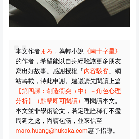
本文作者
まろ
，為輕小說
《南十字星》
的作者，希望能以自身經驗讓更多朋友
寫出好故事。感謝授權「
內容駭客
」網
站轉載，特此申謝。建議請先閱讀上篇
【第四課：創造衝突（中）－角色心理
分析】（點擊即可閱讀）
再閱讀本文。
本文並非學術論文，若定理詮釋有不盡
周延之處，尚請包涵，並來信至
maro.huang@hukaka.com
惠予指導。