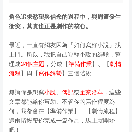
角色追求慾望與信念的過程中，與周遭發生
衝突，其實也正是劇作的核心。
最近，一直有網友因為「如何寫好小說」找
上門。所以，我把自己寫輕小說的經驗，整
理成
34個主題
，分成【
準備作業
】、【
劇情
流程
】與【
寫作經營
】三個階段。
無論你是想寫
小說
、
傳記
或
企業沿革
，這些
文章都能給你幫助。不管你的寫作程度為
何，我都會在【準備作業】、【劇情流程】
這兩階段帶你完成一篇作品，馬上就開始
吧！