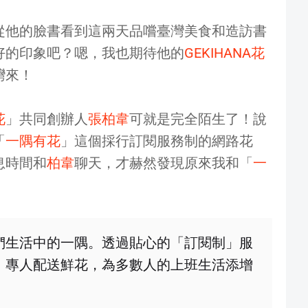
從他的臉書看到這兩天品嚐臺灣美食和造訪書
好的印象吧？嗯，我也期待他的
GEKIHANA花
灣來！
花
」共同創辦人
張柏韋
可就是完全陌生了！說
「
一隅有花
」這個採行訂閱服務制的網路花
息時間和
柏韋
聊天，才赫然發現原來我和「
一
們生活中的一隅。透過貼心的「訂閱制」服
，專人配送鮮花，為多數人的上班生活添增