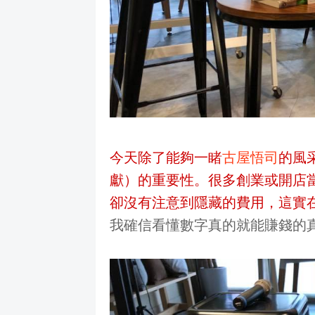
今天除了能夠一睹
古屋悟司
的風
獻）的重要性。很多創業或開店
卻沒有注意到隱藏的費用，這實
我確信看懂數字真的就能賺錢的