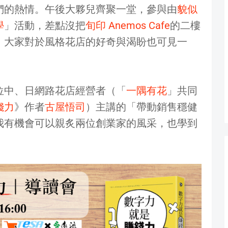
們的熱情。午後大夥兒齊聚一堂，參與由
貌似
學
」活動，差點沒把
旬印 Anemos Cafe
的二樓
，大家對於風格花店的好奇與渴盼也可見一
位中、日網路花店經營者（「
一隅有花
」共同
錢力
》作者
古屋悟司
）主講的「帶動銷售穩健
我有機會可以親炙兩位創業家的風采，也學到