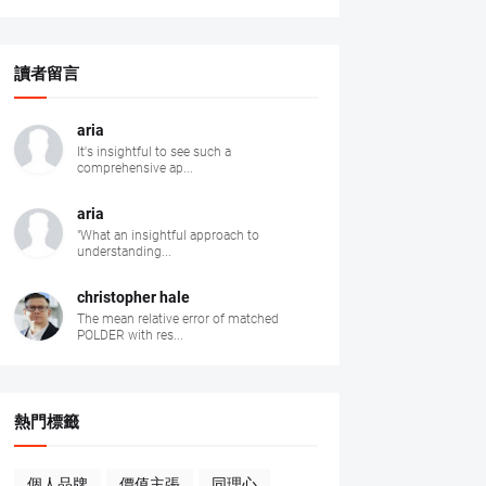
讀者留言
aria
It's insightful to see such a
comprehensive ap...
aria
"What an insightful approach to
understanding...
christopher hale
The mean relative error of matched
POLDER with res...
熱門標籤
個人品牌
價值主張
同理心