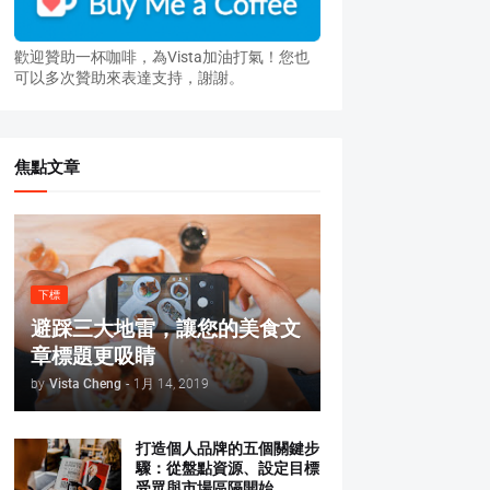
歡迎贊助一杯咖啡，為Vista加油打氣！您也
可以多次贊助來表達支持，謝謝。
焦點文章
下標
避踩三大地雷，讓您的美食文
章標題更吸睛
by
Vista Cheng
-
1月 14, 2019
打造個人品牌的五個關鍵步
驟：從盤點資源、設定目標
受眾與市場區隔開始