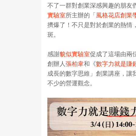
不了一群對創業深感興趣的朋友
實驗室
所主辦的「
風格花店創業
擠爆了！不只是對於創業的熱情
斑。
感謝
貌似實驗室
促成了這場由兩
創辦人
張柏韋
和《
數字力就是賺
成長的數字思維」創業講座，讓
不少的營運觀念。