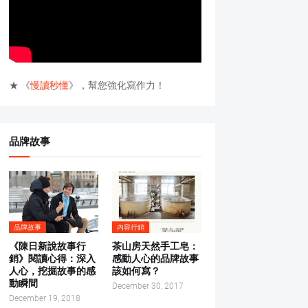
★ 《
慢讀秒懂
》，幫您強化寫作力！
品牌故事
品牌故事
內容行銷
《陳日新說故事行
茶山房天然手工皂：
銷》閱讀心得：深入
感動人心的品牌故事
人心，挖掘故事的感
該如何寫？
動瞬間
December 30, 2017
December 19, 2018