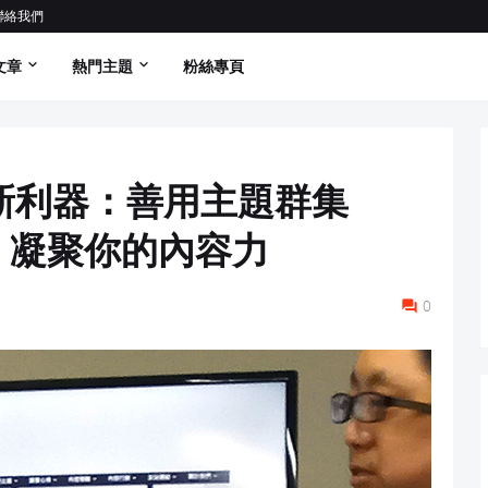
聯絡我們
文章
熱門主題
粉絲專頁
新利器：善用主題群集
er），凝聚你的內容力
0