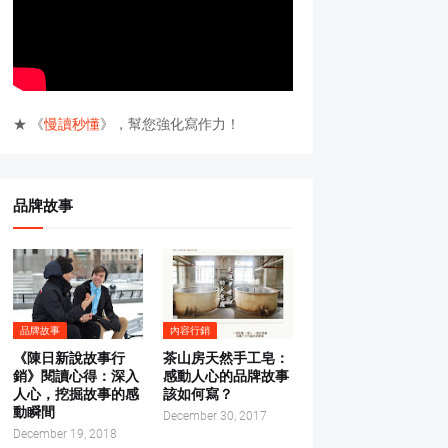
★ 《
慢讀秒懂
》，幫您強化寫作力！
品牌故事
品牌故事
內容行銷
《陳日新說故事行
茶山房天然手工皂：
銷》閱讀心得：深入
感動人心的品牌故事
人心，挖掘故事的感
該如何寫？
動瞬間
December 30, 2017
December 19, 2018