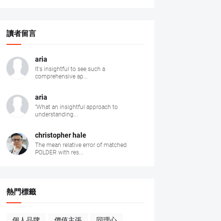
讀者留言
aria
It's insightful to see such a
comprehensive ap...
aria
"What an insightful approach to
understanding...
christopher hale
The mean relative error of matched
POLDER with res...
熱門標籤
個人品牌
價值主張
同理心