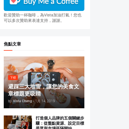
歡迎贊助一杯咖啡，為Vista加油打氣！您也
可以多次贊助來表達支持，謝謝。
焦點文章
下標
避踩三大地雷，讓您的美食文
章標題更吸睛
by
Vista Cheng
-
1月 14, 2019
打造個人品牌的五個關鍵步
驟：從盤點資源、設定目標
受眾與市場區隔開始