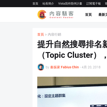
首頁
站長簡介
Vista寫作陪伴計畫
訂閱電子報
首頁
最新
首頁
內容行銷
提升自然搜尋排名
（Topic Clust
by
秦振家 Fabius Chin
-
4月 20, 2018