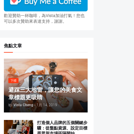
歡迎贊助一杯咖啡，為Vista加油打氣！您也
可以多次贊助來表達支持，謝謝。
焦點文章
下標
避踩三大地雷，讓您的美食文
章標題更吸睛
by
Vista Cheng
-
1月 14, 2019
打造個人品牌的五個關鍵步
驟：從盤點資源、設定目標
受眾與市場區隔開始