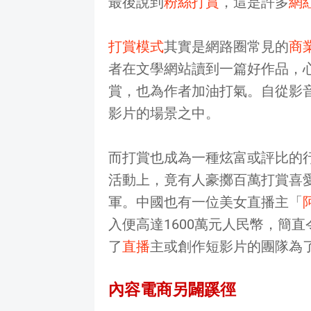
最後說到
粉絲打賞
，這是許多
網
打賞模式
其實是網路圈常見的
商
者在文學網站讀到一篇好作品，
賞，也為作者加油打氣。自從影
影片的場景之中。
而打賞也成為一種炫富或評比的行
活動上，竟有人豪擲百萬打賞喜
軍。中國也有一位美女直播主「
入便高達1600萬元人民幣，簡
了
直播
主或創作短影片的團隊為
內容電商另闢蹊徑