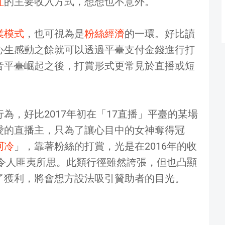
紅
的主要收入方式，想想也不意外。
業模式
，也可視為是
粉絲經濟
的一環。好比讀
心生感動之餘就可以透過平臺支付金錢進行打
音平臺崛起之後，打賞形式更常見於直播或短
為，好比2017年初在「17直播」平臺的某場
愛的直播主，只為了讓心目中的女神奪得冠
阿冷
」，靠著粉絲的打賞，光是在2016年的收
直令人匪夷所思。此類行徑雖然誇張，但也凸顯
了獲利，將會想方設法吸引贊助者的目光。