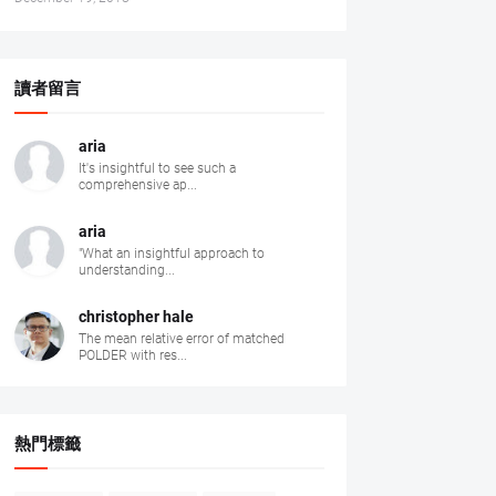
讀者留言
aria
It's insightful to see such a
comprehensive ap...
aria
"What an insightful approach to
understanding...
christopher hale
The mean relative error of matched
POLDER with res...
熱門標籤