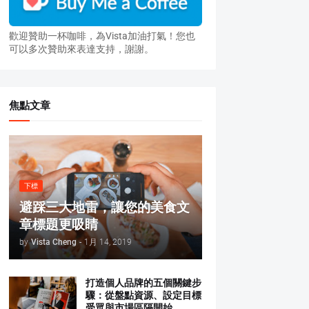
歡迎贊助一杯咖啡，為Vista加油打氣！您也
可以多次贊助來表達支持，謝謝。
焦點文章
下標
避踩三大地雷，讓您的美食文
章標題更吸睛
by
Vista Cheng
-
1月 14, 2019
打造個人品牌的五個關鍵步
驟：從盤點資源、設定目標
受眾與市場區隔開始