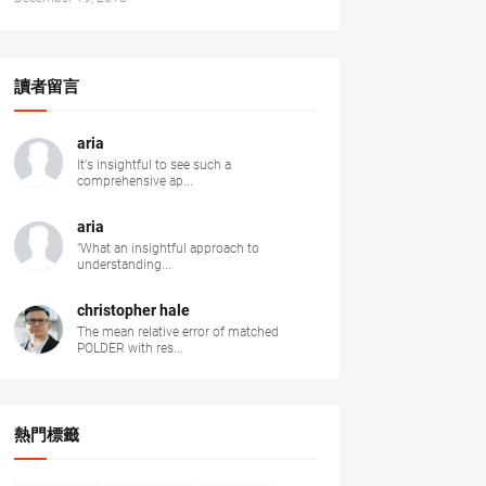
讀者留言
aria
It's insightful to see such a
comprehensive ap...
aria
"What an insightful approach to
understanding...
christopher hale
The mean relative error of matched
POLDER with res...
熱門標籤