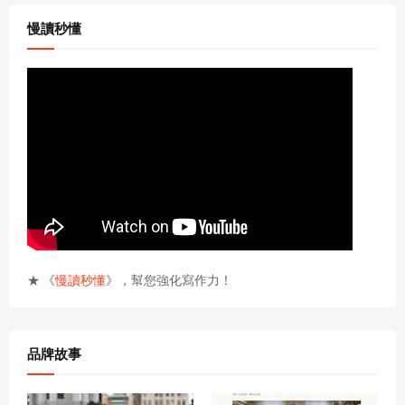
慢讀秒懂
★ 《
慢讀秒懂
》，幫您強化寫作力！
品牌故事