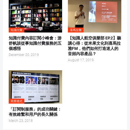
知識付費
喜馬拉雅
知識付費內容訂閱小峰會：游
【知識人航空俱樂部 EP.2】聽
舒帆談從事知識付費服務的五
講心得：從米果文化到喜馬拉
個感悟
雅FM，他們如何打造迷人的
音頻內容產品？
December 20, 2019
August 17, 2019
商業模式
「訂閱制服務」的成功關鍵：
有效維繫和用戶的長久關係
March 23, 2018