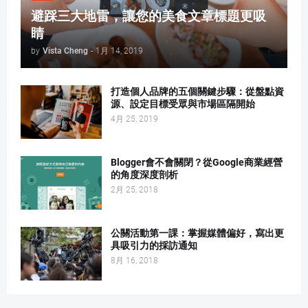
避踩三大地雷，讓您的美食文章標題更吸
睛
by
Vista Cheng
-
1月 14, 2019
打造個人品牌的五個關鍵步驟：從盤點資
源、設定目標受眾與市場區隔開始
4月 25, 2019
Blogger會不會關閉？從Google商業經營
的角度深度剖析
2月 25, 2018
公關活動第一課：掌握媒體偏好，寫出更
具吸引力的採訪通知
8月 16, 2018