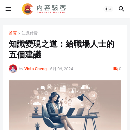
首頁
知識付費
知識變現之道：給職場人士的
五個建議
by
Vista Cheng
-
6月 06, 2024
0